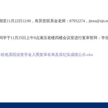
期至
11
月
22
日
12:00，有异意联系
金老师
：87952274，jinxu@zju.e
同学于11
月
25
日上午
9
点液压老楼四楼会议室进行复审答辩：学
9年机电系院设奖学金入围复审名单及其纪实成绩公示.xlsx