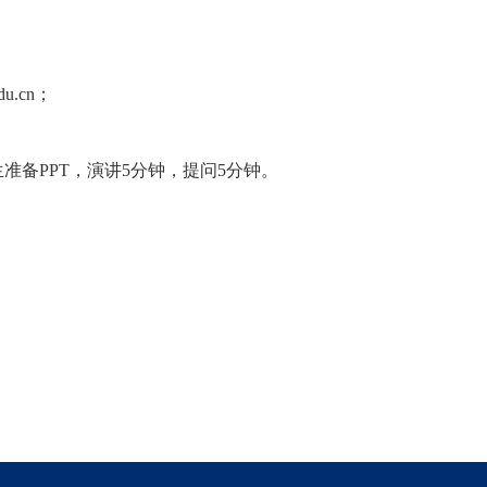
du.cn；
生准备
PPT
，演讲
5
分钟，提问
5
分钟。