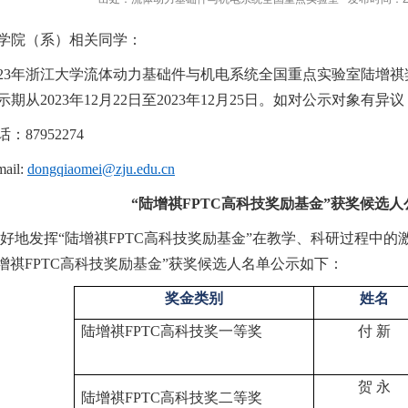
学院（系）相关同学：
2
3
年浙江大学流体动力基础件与机电系统全国重点实验室陆增祺
示期从
202
3
年
12
月
22
日至
202
3
年
12
月
25
日。如对公示对象有异议
话：87952274
mail:
dongqiaomei@zju.edu.cn
“
陆增祺
FPTC
高科技奖励基金”
获奖候选人
好地发挥
“陆增祺FPTC高科技奖励基金”在教学、科研过程中的
陆增祺FPTC高科技奖励基金”获奖候选人名单公示如下：
奖金类别
姓名
陆增祺
FPTC
高科技奖一等奖
付
新
贺
永
陆增祺
FPTC
高科技奖二等奖