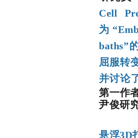
Cell
为“Embed
bath
屈服转
并讨论
第一作者
尹俊研
悬浮3D