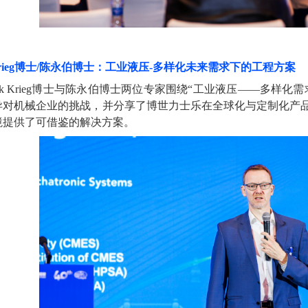
ieg
博士
/
陈永伯博士：工业液压
-
多样化未来需求下的工程方案
k Krieg
博士与陈永伯博士两位专家围绕
“
工业液压
——
多样化需
异对机械企业的挑战，并分享了博世力士乐在全球化与定制化产
境提供了可借鉴的解决方案。