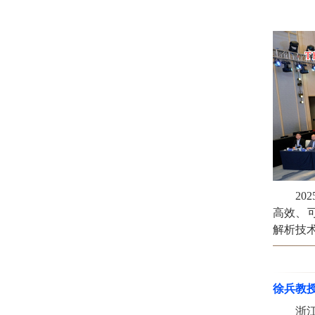
202
高效、
解析技
徐兵教
浙